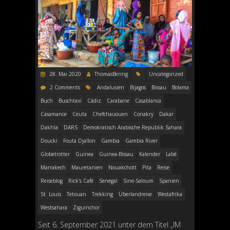
28. Mai 2020
ThomasBering
Uncategorized
2 Comments
Andalusien
Bijagos
Bissau
Bolama
Buch
Buschtaxi
Cádiz
Carabane
Casablanca
Casamance
Ceuta
Chefchauouen
Conakry
Dakar
Dakhla
DARS
Demokratisch Arabische Republik Sahara
Doucki
Fouta Djallon
Gambia
Gambia River
Globetrotter
Guinea
Guinea-Bissau
Kalender
Labé
Marrakech
Mauretanien
Nouakchott
Pita
Reise
Reiseblog
Rick's Café
Senegal
Sine-Saloum
Spanien
St. Louis
Tetouan
Trekking
Überlandreise
Westafrika
Westsahara
Ziguinchor
Seit 6. September 2021 unter dem Titel „IM