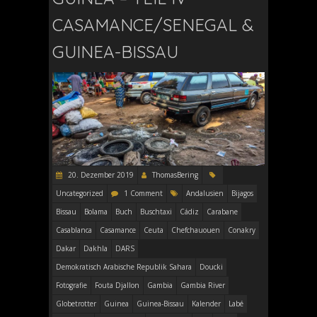
CASAMANCE/SENEGAL &
GUINEA-BISSAU
20. Dezember 2019
ThomasBering
Uncategorized
1 Comment
Andalusien
Bijagos
Bissau
Bolama
Buch
Buschtaxi
Cádiz
Carabane
Casablanca
Casamance
Ceuta
Chefchauouen
Conakry
Dakar
Dakhla
DARS
Demokratisch Arabische Republik Sahara
Doucki
Fotografie
Fouta Djallon
Gambia
Gambia River
Globetrotter
Guinea
Guinea-Bissau
Kalender
Labé