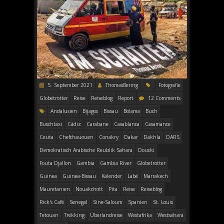
5. September 2021
ThomasBering
Fotografie
Globetrotter
Reise
Reiseblog
Report
12 Comments
Andalusien
Bijagos
Bissau
Bolama
Buch
Buschtaxi
Cádiz
Carabane
Casablanca
Casamance
Ceuta
Chefchauouen
Conakry
Dakar
Dakhla
DARS
Demokratisch Arabische Reublik Sahara
Doucki
Fouta Djallon
Gambia
Gambia River
Globetrotter
Guinea
Guinea-Bissau
Kalender
Labé
Marrakech
Mauretanien
Nouakchott
Pita
Reise
Reiseblog
Rick's Café
Senegal
Sine-Saloum
Spanien
St. Louis
Tetouan
Trekking
Überlandreise
Westafrika
Westsahara