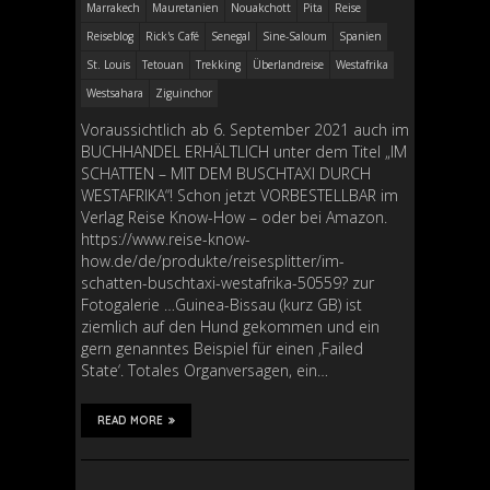
Marrakech
Mauretanien
Nouakchott
Pita
Reise
Reiseblog
Rick's Café
Senegal
Sine-Saloum
Spanien
St. Louis
Tetouan
Trekking
Überlandreise
Westafrika
Westsahara
Ziguinchor
Voraussichtlich ab 6. September 2021 auch im
BUCHHANDEL ERHÄLTLICH unter dem Titel „IM
SCHATTEN – MIT DEM BUSCHTAXI DURCH
WESTAFRIKA“! Schon jetzt VORBESTELLBAR im
Verlag Reise Know-How – oder bei Amazon.
https://www.reise-know-
how.de/de/produkte/reisesplitter/im-
schatten-buschtaxi-westafrika-50559? zur
Fotogalerie …Guinea-Bissau (kurz GB) ist
ziemlich auf den Hund gekommen und ein
gern genanntes Beispiel für einen ‚Failed
State‘. Totales Organversagen, ein…
READ MORE