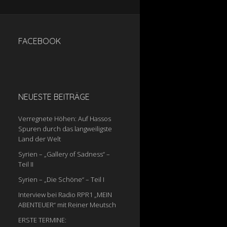
FACEBOOK
NEUESTE BEITRÄGE
Verregnete Höhen: Auf Hassos
Spuren durch das langweiligste
Land der Welt
Syrien – „Gallery of Sadness“ –
Teil II
Syrien – „Die Schöne“ – Teil I
Interview bei Radio RPR1 „MEIN
ABENTEUER“ mit Reiner Meutsch
ERSTE TERMINE: