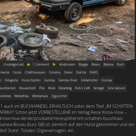
Uncategorized
1 Comment
Andalusien
Bijagos
Bissau
Bolama
Buch
amance
Ceuta
Chefchauouen
Conakry
Dakar
Dakhla
DARS
i
Fotografie
Fouta Djallon
Gambia
Gambia River
Globetrotter
Guinea
auretanien
Nouakchott
Pita
Reise
Reiseblog
Rick's Café
Senegal
Sine-Saloum
andreise
Westafrika
Westsahara
Ziguinchor
021 auch im BUCHHANDEL ERHÄLTLICH unter dem Titel „IM SCHATTEN
RIKA“! Schon jetzt VORBESTELLBAR im Verlag Reise Know-How –
-know-how.de/de/produkte/reisesplitter/im-schatten-buschtaxi-
Guinea-Bissau (kurz GB) ist ziemlich auf den Hund gekommen und ein
iled State‘. Totales Organversagen, ein…