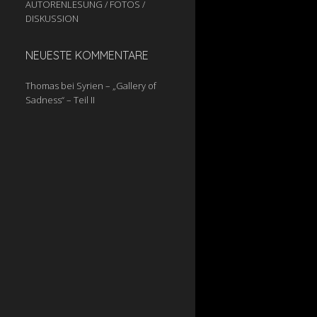
AUTORENLESUNG / FOTOS /
DISKUSSION
NEUESTE KOMMENTARE
Thomas
bei
Syrien – „Gallery of
Sadness“ – Teil II