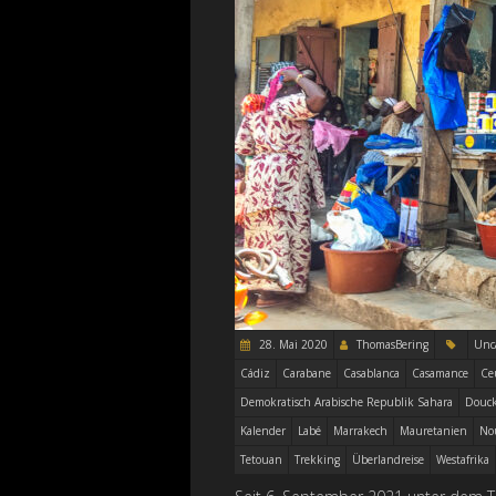
28. Mai 2020
ThomasBering
Unc
Cádiz
Carabane
Casablanca
Casamance
Ce
Demokratisch Arabische Republik Sahara
Douck
Kalender
Labé
Marrakech
Mauretanien
No
Tetouan
Trekking
Überlandreise
Westafrika