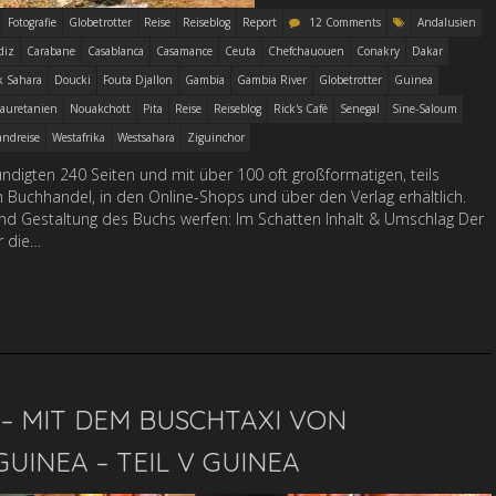
Fotografie
Globetrotter
Reise
Reiseblog
Report
12 Comments
Andalusien
diz
Carabane
Casablanca
Casamance
Ceuta
Chefchauouen
Conakry
Dakar
k Sahara
Doucki
Fouta Djallon
Gambia
Gambia River
Globetrotter
Guinea
auretanien
Nouakchott
Pita
Reise
Reiseblog
Rick's Café
Senegal
Sine-Saloum
andreise
Westafrika
Westsahara
Ziguinchor
kündigten 240 Seiten und mit über 100 oft großformatigen, teils
m Buchhandel, in den Online-Shops und über den Verlag erhältlich.
t und Gestaltung des Buchs werfen: Im Schatten Inhalt & Umschlag Der
r die…
– MIT DEM BUSCHTAXI VON
UINEA – TEIL V GUINEA