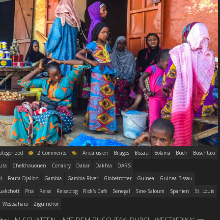
ategorized
2 Comments
Andalusien
Bijagos
Bissau
Bolama
Buch
Buschtaxi
uta
Chefchauouen
Conakry
Dakar
Dakhla
DARS
i
Fouta Djallon
Gambia
Gambia River
Globetrotter
Guinea
Guinea-Bissau
uakchott
Pita
Reise
Reiseblog
Rick's Café
Senegal
Sine-Saloum
Spanien
St. Louis
Westsahara
Ziguinchor