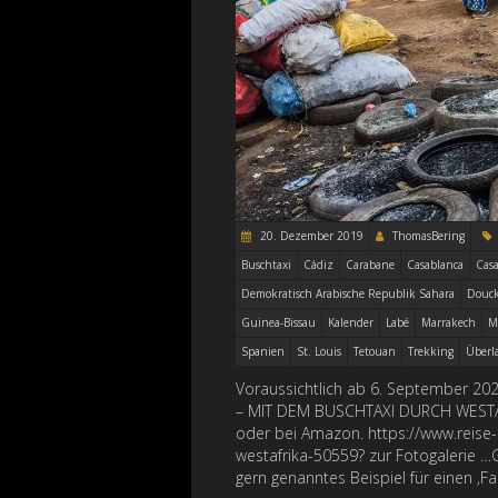
20. Dezember 2019
ThomasBering
Buschtaxi
Cádiz
Carabane
Casablanca
Cas
Demokratisch Arabische Republik Sahara
Douck
Guinea-Bissau
Kalender
Labé
Marrakech
M
Spanien
St. Louis
Tetouan
Trekking
Überl
Voraussichtlich ab 6. September 2
– MIT DEM BUSCHTAXI DURCH WESTAF
oder bei Amazon. https://www.reise
westafrika-50559? zur Fotogalerie …
gern genanntes Beispiel für einen ‚Fa