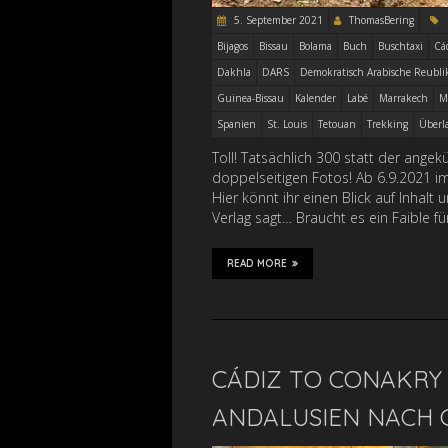
5. September 2021
ThomasBering
Bijagos
Bissau
Bolama
Buch
Buschtaxi
Cá
Dakhla
DARS
Demokratisch Arabische Reubli
Guinea-Bissau
Kalender
Labé
Marrakech
M
Spanien
St. Louis
Tetouan
Trekking
Überl
Toll! Tatsächlich 300 statt der ange
doppelseitigen Fotos! Ab 6.9.2021 i
Hier könnt ihr einen Blick auf Inhal
Verlag sagt… Braucht es ein Faible fü
READ MORE
CÁDIZ TO CONAKRY 
ANDALUSIEN NACH G