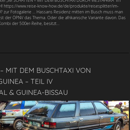
Titel „IM SCHATTEN – MIT DEM BUSCHTAXI DURCH WESTAFRIKA“ im
! https://www.reise-know-how.de/de/produkte/reisesplitter/im-
9? zur Fotogalerie … Hassans Residenz mitten im Busch muss man
 ist der ÖPNV das Thema. Oder die afrikanische Variante davon. Das
-Kombi der 500er-Reihe, besitzt…
– MIT DEM BUSCHTAXI VON
INEA – TEIL IV
L & GUINEA-BISSAU