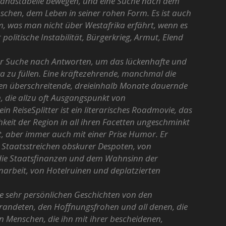
tandstabelle bewegen, und eine Suche nach dem
chen, dem Leben in seiner rohen Form. Es ist auch
m, was man nicht über Westafrika erfährt, wenn es
 politische Instabilität, Bürgerkrieg, Armut, Elend
ner Suche nach Antworten, um das lückenhafte und
ka zu füllen. Eine kräftezehrende, manchmal die
hen überschreitende, dreieinhalb Monate dauernde
n, die allzu oft Ausgangspunkt von
ein ReiseSplitter ist ein literarisches Roadmovie, das
hkeit der Region in all ihren Facetten ungeschminkt
nst, aber immer auch mit einer Prise Humor. Er
 Staatsstreichen obskurer Despoten, von
die Staatsfinanzen und dem Wahnsinn der
rbeit, von Hotelruinen und deplatzierten
ie sehr persönlichen Geschichten von den
randeten, den Hoffnungsfrohen und all denen, die
n Menschen, die ihn mit ihrer bescheidenen,