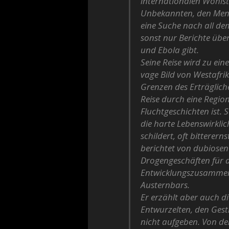
internationalen Wohls
Unbekannten, den Mens
eine Suche nach all de
sonst nur Berichte über
und Ebola gibt.
Seine Reise wird zu ei
vage Bild von Westafri
Grenzen des Erträglic
Reise durch eine Regio
Fluchtgeschichten ist. S
die harte Lebenswirklic
schildert, oft bitterer
berichtet von dubiosen
Drogengeschäften für 
Entwicklungszusammena
Austernbars.
Er erzählt aber auch d
Entwurzelten, den Gest
nicht aufgeben. Von de