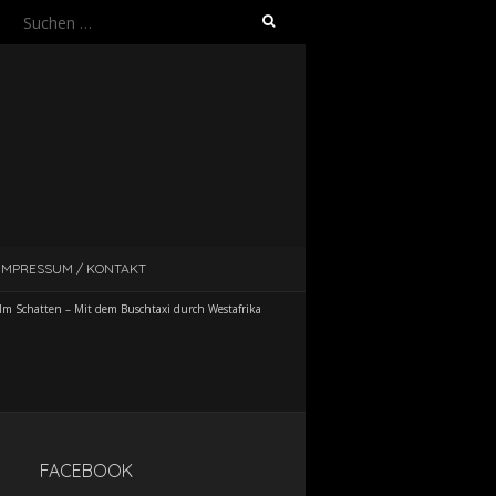
Suche
nach:
IMPRESSUM / KONTAKT
Im Schatten – Mit dem Buschtaxi durch Westafrika
FACEBOOK