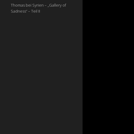
Thomas
bei
Syrien – „Gallery of
Sadness“ – Teil II