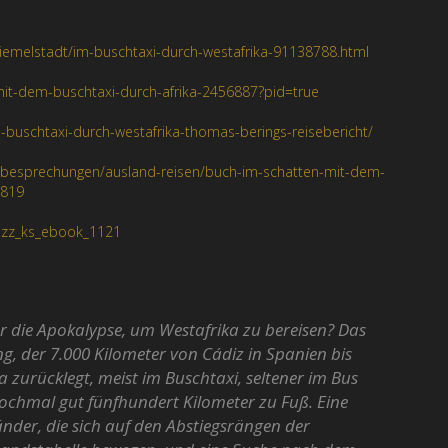
diemelstadt/im-buschtaxi-durch-westafrika-91138788.html
/mit-dem-buschtaxi-durch-afrika-2456887?pid=true
-buschtaxi-durch-westafrika-thomas-berings-reisebericht/
besprechungen/ausland-reisen/buch-im-schatten-mit-dem-
6819
frizz_ks_ebook_1121
ür die Apokalypse, um Westafrika zu bereisen? Das
g, der 7.000 Kilometer von Cádiz in Spanien bis
 zurücklegt, meist im Buschtaxi, seltener im Bus
nochmal gut fünfhundert Kilometer zu Fuß. Eine
nder, die sich auf den Abstiegsrängen der