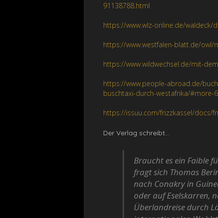
91138788.html
https://www.wlz-online.de/waldeck/
https://www.westfalen-blatt.de/owl
https://www.wildwechsel.de/mit-dem
https://www.people-abroad.de/buch
buschtaxi-durch-westafrika/#more-
https://issuu.com/frizzkassel/docs/
Der Verlag schreibt…
Braucht es ein Faible f
fragt sich Thomas Berin
nach Conakry in Guinea
oder auf Eselskarren, 
Überlandreise durch Lä