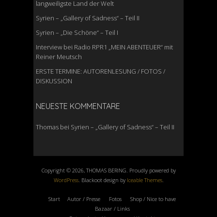
langweiligste Land der Welt
Syrien – „Gallery of Sadness“ – Teil II
Syrien – „Die Schöne“ – Teil I
Interview bei Radio RPR1 „MEIN ABENTEUER“ mit
Reiner Meutsch
ERSTE TERMINE: AUTORENLESUNG / FOTOS /
DISKUSSION
NEUESTE KOMMENTARE
Thomas
bei
Syrien – „Gallery of Sadness“ – Teil II
Copyright © 2026, THOMAS BERING. Proudly powered by
WordPress
. Blackoot design by
Iceable Themes
.
Start
Autor / Presse
Fotos
Shop / Nice to have
Bazaar / Links