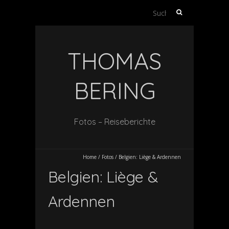
Suche
nach:
THOMAS
BERING
Fotos – Reiseberichte
Home
/
Fotos
/
Belgien: Liège & Ardennen
Belgien: Liège &
Ardennen