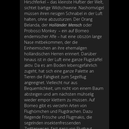
Hirschferkel – das kleinste Huftier der Welt,
sichtet bärtige Wildschweine. Nashornvögel
müssen ihren riesigen Schnabel in der Luft
halten, ohne abzustürzen. Der Orang
Belanda, der
Holländer Mensch
oder
Probosci Monkey – ein auf Borneo
endemischer Affe – hat eine obszön lange
Nase mitbekommen, der die
Einheimischen an ihre ehemaligen
holländischen Herren erinnert. Darüber
hinaus ist in der Luft eine ganze Flugstaffel
aktiv. Da es am Boden lebensgefährlich
zugeht, hat sich eine ganze Palette an
Tieren die Fähigkeit zum Segelflug
angeeignet. Vielleicht nur aus
Bequemlichkeit, um nicht von einem Baum
absteigen und am nächsten mühselig
wieder empor klettern zu müssen. Auf
Borneo gibt es vierzehn Arten von
Flughörnchen und Flugdrachen. Dazu
fliegende Frösche und Flugmakis, die
segelnden insektenfressenden
Zwitterwesen, fast ganz von Flughaut