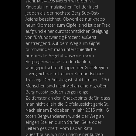
Wahl. Mit 4.095 Metern wird der Mt.
Kinabalu im malaiischen Teil der Insel
jedoch als der höchste Berg Süd-Ost-
Asiens bezeichnet. Obwohl es nur knapp
neun Kilometer zum Gipfel sind ist der Trek
aufgrund einer durchschnittlichen Steigung
von fünfundzwanzig Prozent äußerst
anstrengend. Auf dem Weg zum Gipfel
durchwandert man unterschiedliche
artenreiche Vegetationszonen vom
Bergregenwald bis zu den kahlen,
windgepeitschten Klippen der Gipfelregion
– vergleichbar mit einem Kilimandscharo
Trekking. Der Aufstieg ist strikt limitiert: 130
Menschen sind nicht viel an einem großen
Bergmassiv, jedoch sorgen enge
Zeitfenster an den Checkpoints dafür, dass
man nicht allein die Gipfelaussicht genießt.
Nach einem Erdbeben im Jahr 2015 mit 16
toten Bergwanderern wurde der Weg an
einigen Stellen durch Stufen, Seile oder
Leitern gesichert. Vom Laban Rata
Guesthouse, wo man nach einer kurzen