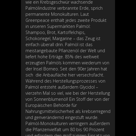
wie ein Krebsgeschwür wachsende
Palmölindustrie verbrannte Erde, sprich
permanente Monokulturen. Laut
Greenpeace enthält jedes zweite Produkt
in unseren Supermärkten Palmöl:
Shampoo, Brot, Kartoffelchips,
Schokoriegel, Margarine – das Zeug ist
einfach überall drin. Palmöl ist das
meistangebaute Pflanzenöl der Welt und
liefert hohe Erträge. 85% des weltweit
erzeugten Palmöls kommen wiederum von
der Insel Borneo. Seit den 90er Jahren hat
sich die Anbaufläche hier versechsfacht.
Während des Herstellungsprozesses von
Palmöl entsteht außerdem Glycidol –
vierzehn Mal so viel, wie bei der Herstellung
von Sonnenblumenöl! Ein Stoff der von der
Europäischen Behörde für
Nahrungsmittelsicherheit als krebserregend
und genverändernd eingestuft wurde.
Palmöl-Monokulturen verringern außerdem
die Pflanzenvielfalt um 80 bis 90 Prozent
und erfordern den großzügigen Einsatz von