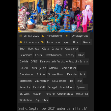
28. Mai 2020
ThomasBering
Uncategorized
2 Comments
Andalusien
Bijagos
Bissau
Bolama
Buch
Buschtaxi
Cádiz
Carabane
Casablanca
Casamance
Ceuta
Chefchauouen
Conakry
Dakar
Dakhla
DARS
Demokratisch Arabische Republik Sahara
Doucki
Fouta Djallon
Gambia
Gambia River
Globetrotter
Guinea
Guinea-Bissau
Kalender
Labé
Marrakech
Mauretanien
Nouakchott
Pita
Reise
Reiseblog
Rick's Café
Senegal
Sine-Saloum
Spanien
St. Louis
Tetouan
Trekking
Überlandreise
Westafrika
Westsahara
Ziguinchor
Seit 6. September 2021 unter dem Titel „IM