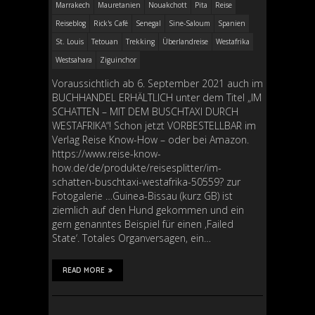
Marrakech
Mauretanien
Nouakchott
Pita
Reise
Reiseblog
Rick's Café
Senegal
Sine-Saloum
Spanien
St. Louis
Tetouan
Trekking
Überlandreise
Westafrika
Westsahara
Ziguinchor
Voraussichtlich ab 6. September 2021 auch im
BUCHHANDEL ERHÄLTLICH unter dem Titel „IM
SCHATTEN – MIT DEM BUSCHTAXI DURCH
WESTAFRIKA“! Schon jetzt VORBESTELLBAR im
Verlag Reise Know-How – oder bei Amazon.
https://www.reise-know-
how.de/de/produkte/reisesplitter/im-
schatten-buschtaxi-westafrika-50559? zur
Fotogalerie …Guinea-Bissau (kurz GB) ist
ziemlich auf den Hund gekommen und ein
gern genanntes Beispiel für einen ‚Failed
State‘. Totales Organversagen, ein…
READ MORE