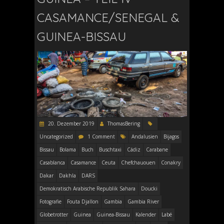
CASAMANCE/SENEGAL &
GUINEA-BISSAU
20. Dezember 2019
ThomasBering
Uncategorized
1 Comment
Andalusien
Bijagos
Bissau
Bolama
Buch
Buschtaxi
Cádiz
Carabane
Casablanca
Casamance
Ceuta
Chefchauouen
Conakry
Dakar
Dakhla
DARS
Demokratisch Arabische Republik Sahara
Doucki
Fotografie
Fouta Djallon
Gambia
Gambia River
Globetrotter
Guinea
Guinea-Bissau
Kalender
Labé