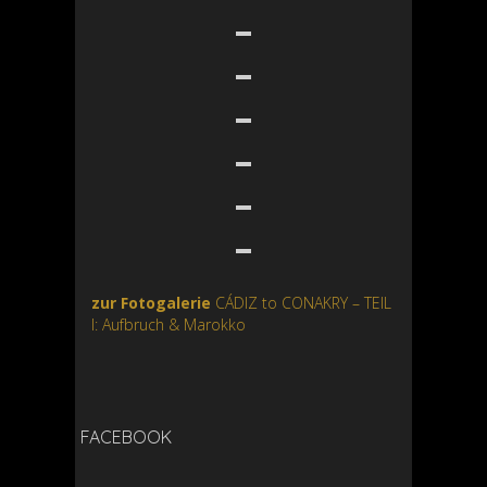
zur Fotogalerie
CÁDIZ to CONAKRY – TEIL
I: Aufbruch & Marokko
FACEBOOK