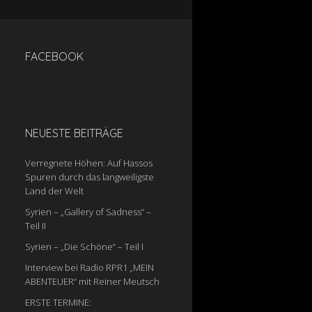
FACEBOOK
NEUESTE BEITRÄGE
Verregnete Höhen: Auf Hassos
Spuren durch das langweiligste
Land der Welt
Syrien – „Gallery of Sadness“ –
Teil II
Syrien – „Die Schöne“ – Teil I
Interview bei Radio RPR1 „MEIN
ABENTEUER“ mit Reiner Meutsch
ERSTE TERMINE: