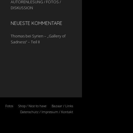
AUTORENLESUNG / FOTOS /
DISKUSSION
NEUESTE KOMMENTARE
Thomas
bei
Syrien – „Gallery of
Sadness“ – Teil II
Fotos
Shop / Nice to have
Bazaar / Links
Datenschutz / Impressum / Kontakt