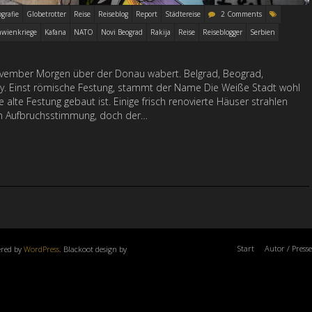
ografie
Globetrotter
Reise
Reiseblog
Report
Städtereise
2 Comments
awienkriege
Kafana
NATO
Novi Beograd
Rakija
Reise
Reiseblogger
Serbien
ovember Morgen über der Donau wabert. Belgrad, Beograd,
ty. Einst römische Festung, stammt der Name Die Weiße Stadt wohl
alte Festung gebaut ist. Einige frisch renovierte Häuser strahlen
en Aufbruchsstimmung, doch der…
Start
Autor / Presse
ered by
WordPress
. Blackoot design by