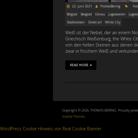
22. Juni 2021
ThomasBering
Fot
Belgrad
Beograd
Donau
Jugoslawien
Jugosl
Städtereisen
Street art
White City
Weiß ist der Nebel, der an einem N
Griechisch Weißenburg, the White Ci
von den hellen Steinen aus denen die 
zwar in frischem Weiß und verkünd
READ MORE
Copyright © 2026, THOMAS BERING. Proudly pow
Iceable Themes
.
WordPress Cookie Hinweis von Real Cookie Banner